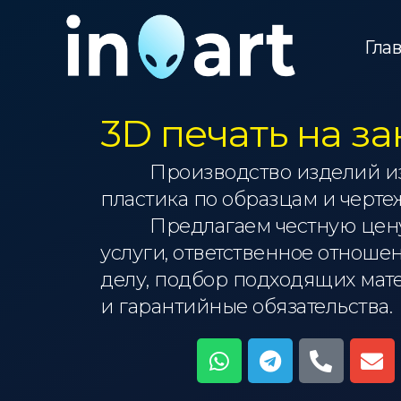
Перейти
к
Гла
содержимому
3D печать на за
Производство изделий и
пластика по образцам и черте
Предлагаем честную цену
услуги, ответственное отноше
делу, подбор подходящих мат
и гарантийные обязательства.
W
T
P
E
h
e
h
n
a
l
o
v