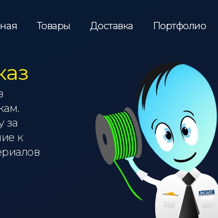
вная
Товары
Доставка
Портфолио
каз
з
жам.
 за
ние к
ериалов